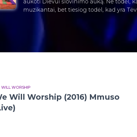
aukoti Dievui šlovinimo auką. Ne todėl, k
muzikantai, bet tiesiog todėl, kad yra Tėv
 WILL WORSHIP
e Will Worship (2016) Mmuso
Live)