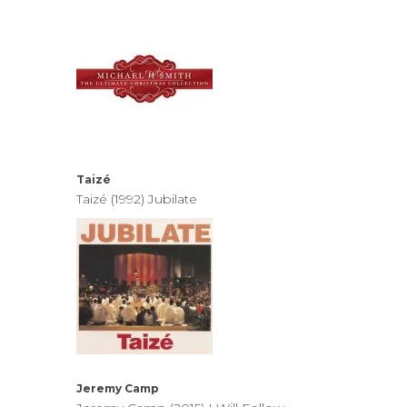
Taizé
Taizé (1992) Jubilate
Jeremy Camp