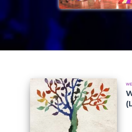
WE
W
(