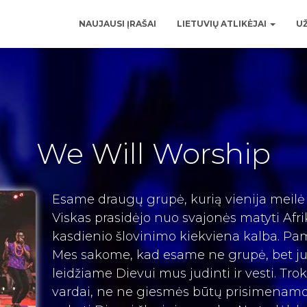
NAUJAUSI ĮRAŠAI
LIETUVIŲ ATLIKĖJAI
UŽ
We Will Worship
Esame draugų grupė, kurią vienija meilė 
Viskas prasidėjo nuo svajonės matyti Afr
kasdienio šlovinimo kiekviena kalba. Pa
Mes sakome, kad esame ne grupė, bet j
leidžiame Dievui mus judinti ir vesti. T
vardai, ne ne giesmės būtų prisimenam