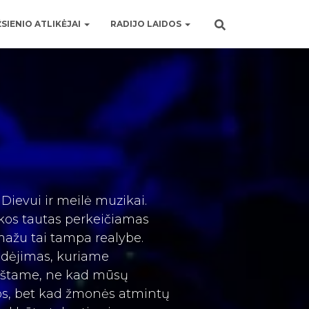
SIENIO ATLIKĖJAI
RADIJO LAIDOS
Dievui ir meilė muzikai.
ikos tautas perkeičiamas
mažu tai tampa realybe.
udėjimas, kuriame
rokštame, ne kad mūsų
os, bet kad žmonės atmintų