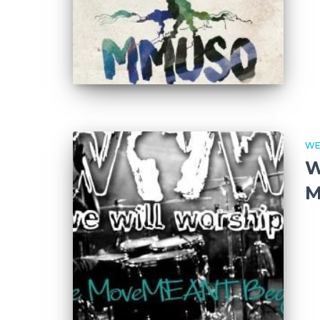
WE
W
M