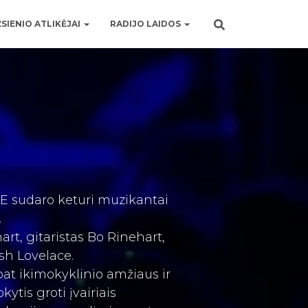
SIENIO ATLIKĖJAI
RADIJO LAIDOS
HE
sudaro keturi muzikantai
.
art, gitaristas Bo
Rinehart,
osh Lovelace.
at ikimokyklinio amžiaus ir
tis groti įvairiais