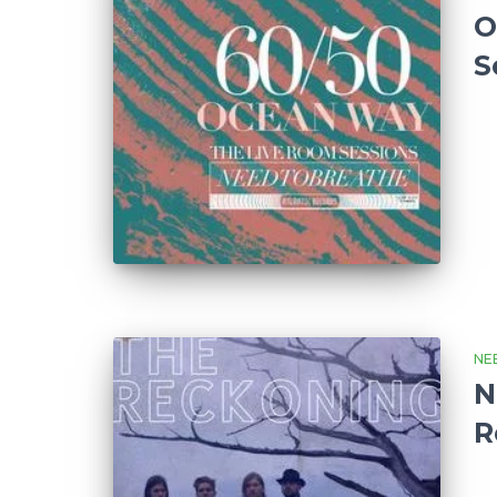
O
S
NE
N
R