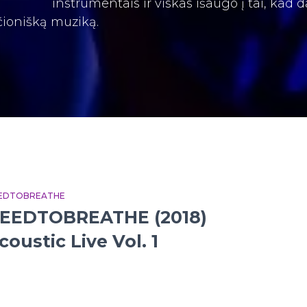
instrumentais ir viskas išaugo į tai, kad d
ščionišką muziką.
EDTOBREATHE
EEDTOBREATHE (2018)
coustic Live Vol. 1