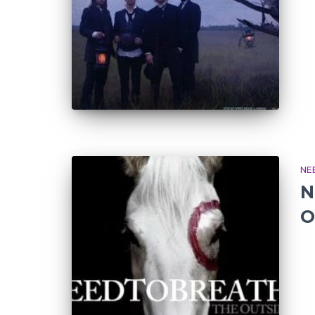
NE
N
O