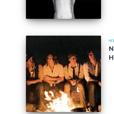
NE
N
H