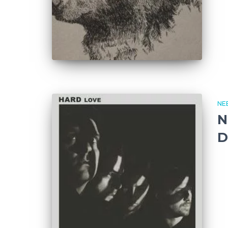
NE
N
D