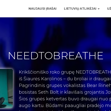
NAUJAUSI ĮRAŠAI
LIETUVIŲ ATLIKĖJAI
UŽ
NEEDTOBREATHE
Krikščioniško roko grupę
NEDTOBREAT
iš Šiaurės Karolinos – du broliai ir draugai
Pagrindinis grupės vokalistas Bear Rineh
bosistas Seth Bolt ir klavišais grojantis J
Šios grupės ketvertas buvo draugai nuo p
augo kartu. Būdami paaugliai pradėjo moky