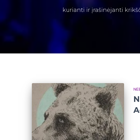
kurianti ir įrašinėjanti krik
NE
N
A