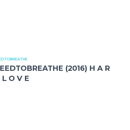
EDTOBREATHE
EEDTOBREATHE (2016) H A R
 L O V E