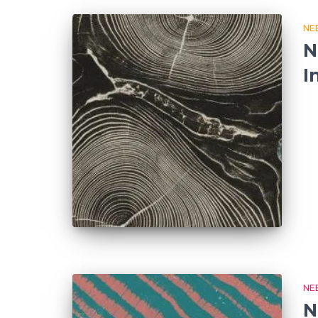
NE
N
I
NE
N