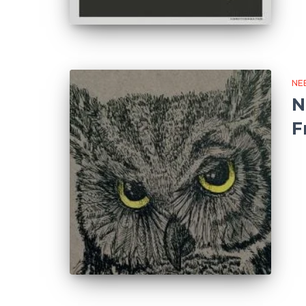
NE
N
F