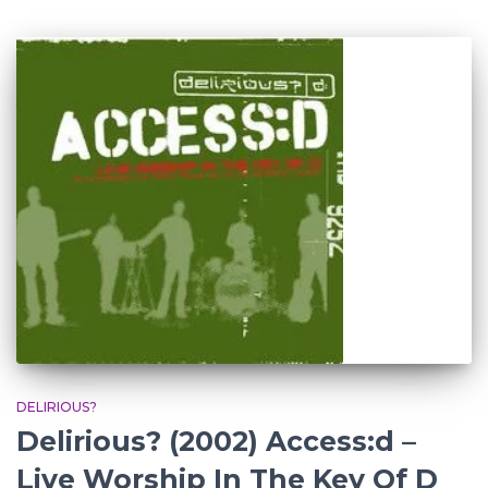
DELIRIOUS?
Delirious? (2002) Access:d –
Live Worship In The Key Of D