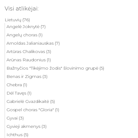
Visi atlikėjai:
Lietuvių
(76)
Angelė Joknytė
(7)
Angelų choras
(1)
Arnoldas Jalianiauskas
(7)
Artūras Chalikovas
(3)
Arūnas Raudonius
(1)
Bažnyčios "Tikėjimo žodis" šlovinimo grupė
(5)
Benas ir Zigmas
(3)
Chebra
(1)
Dėl Tavęs
(1)
Gabrielė Gvazdikaitė
(5)
Gospel choras "Gloria"
(1)
Gyvai
(3)
Gyvieji akmenys
(3)
Ichthus
(5)