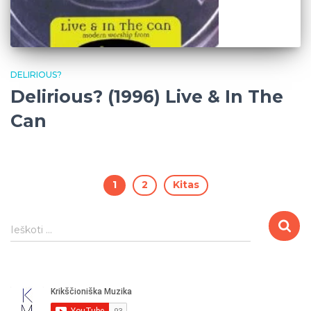
DELIRIOUS?
Delirious? (1996) Live & In The
Can
Įrašų
1
2
Kitas
puslapiavimas
I
Ieškoti …
e
š
k
o
t