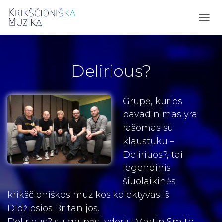
TOGG
NAVI
Delirious?
Grupė, kurios
pavadinimas yra
rašomas su
klaustuku –
Deliriuos?, tai
legendinis
šiuolaikinės
krikščioniškos muzikos kolektyvas iš
Didžiosios Britanijos.
Delirious? su grupės lyderiu Martin Smith