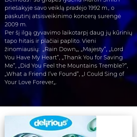
priešakyje savo veiklą pradėjo 1992 m., o
paskutinį atsisveikinimo koncerą surengė
2009 m.
Per šį ilgą gyvavimo laikotarpį daug jų kūrinių
tapo hitais ir plačiai paplito. Vieni
žinomiausių:
„
Rain Down
„, „Majesty”, „Lord
You Have My Heart”, „Thank You for Saving
Me”, „Did You Feel the Mountains Tremble?”,
„What a Friend I’ve Found”, „
I Could Sing of
Your Love Forever
„.