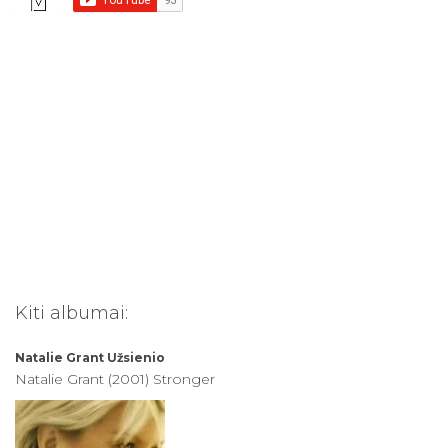
i
:
Kiti albumai:
Natalie Grant
Užsienio
Natalie Grant (2001) Stronger