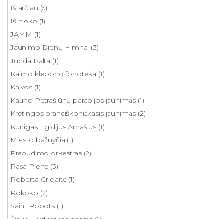
Iš arčiau
(5)
Iš nieko
(1)
JAMM
(1)
Jaunimo Dienų Himnai
(3)
Juoda Balta
(1)
Kaimo klebono fonoteka
(1)
Kalvos
(1)
Kauno Petrašiūnų parapijos jaunimas
(1)
Kretingos pranciškoniškasis jaunimas
(2)
Kunigas Egidijus Arnašius
(1)
Miesto bažnyčia
(1)
Prabudimo orkestras
(2)
Rasa Pienė
(3)
Roberta Grigaitė
(1)
Rokoko
(2)
Saint Robots
(1)