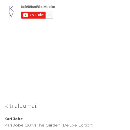
o
t
i
:
Kiti albumai:
Kari Jobe
Kari Jobe (2017) The Garden (Deluxe Edition)