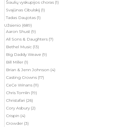
Šiaulių vyskupijos choras
(1)
Svajūnas Cibulskij
(1)
Tadas Daujotas
(1)
Užsienio
(689)
Aaron Shust
(9)
All Sons & Daughters
(7)
Bethel Music
(13)
Big Daddy Weave
(9)
Bill Miller
(1)
Brian & Jenn Johnson
(4)
Casting Crowns
(17)
CeCe Winans
(11)
Chris Tomlin
(19)
Christafari
(26)
Cory Asbury
(2)
Crispin
(4)
Crowder
(3)