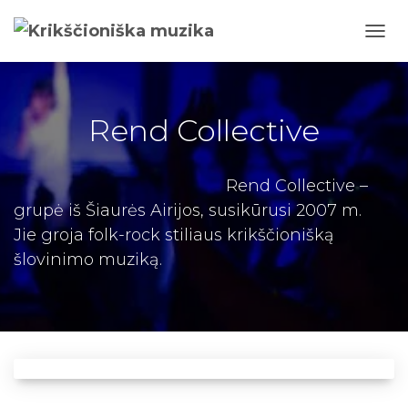
TOGG
NAVI
Rend Collective
Rend Collective –
grupė i
š Šiaurės Airijos, susikūrusi 2007 m.
Jie groja folk-rock stiliaus krikščionišką
šlovinimo muziką.