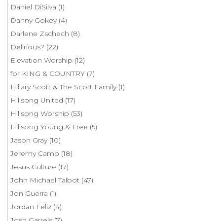
Daniel DiSilva
(1)
Danny Gokey
(4)
Darlene Zschech
(8)
Delirious?
(22)
Elevation Worship
(12)
for KING & COUNTRY
(7)
Hillary Scott & The Scott Family
(1)
Hillsong United
(17)
Hillsong Worship
(53)
Hillsong Young & Free
(5)
Jason Gray
(10)
Jeremy Camp
(18)
Jesus Culture
(17)
John Michael Talbot
(47)
Jon Guerra
(1)
Jordan Feliz
(4)
Josh Garrels
(7)