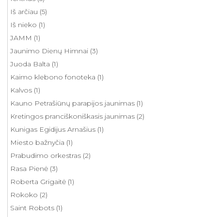
Iš arčiau
(5)
Iš nieko
(1)
JAMM
(1)
Jaunimo Dienų Himnai
(3)
Juoda Balta
(1)
Kaimo klebono fonoteka
(1)
Kalvos
(1)
Kauno Petrašiūnų parapijos jaunimas
(1)
Kretingos pranciškoniškasis jaunimas
(2)
Kunigas Egidijus Arnašius
(1)
Miesto bažnyčia
(1)
Prabudimo orkestras
(2)
Rasa Pienė
(3)
Roberta Grigaitė
(1)
Rokoko
(2)
Saint Robots
(1)