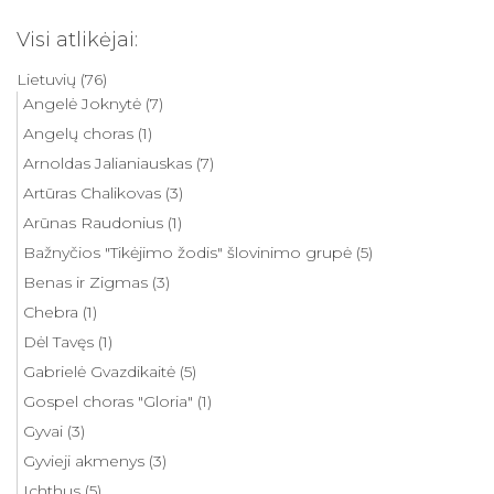
Visi atlikėjai:
Lietuvių
(76)
Angelė Joknytė
(7)
Angelų choras
(1)
Arnoldas Jalianiauskas
(7)
Artūras Chalikovas
(3)
Arūnas Raudonius
(1)
Bažnyčios "Tikėjimo žodis" šlovinimo grupė
(5)
Benas ir Zigmas
(3)
Chebra
(1)
Dėl Tavęs
(1)
Gabrielė Gvazdikaitė
(5)
Gospel choras "Gloria"
(1)
Gyvai
(3)
Gyvieji akmenys
(3)
Ichthus
(5)