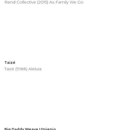
Rend Collective (2015) As Family We Go
Taizé
Taizé (1988) Aleluia
Big Daddy Weave
Užsienio