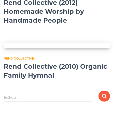
Rend Collective (2012)
Homemade Worship by
Handmade People
REND COLLECTIVE
Rend Collective (2010) Organic
Family Hymnal
I
Ieškoti …
e
š
k