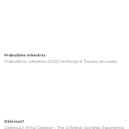
Prabudimo orkestras
Prabudimo orkestras (2021) Simfonija iš Šiaurės Jeruzalės
Delirious?
Delirious? (1994) Deeper – The D:finitive Worship Experience