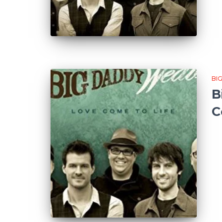
BI
B
C