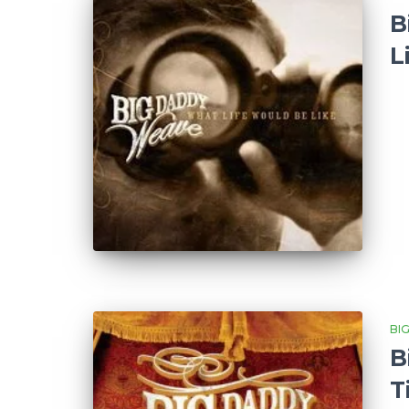
B
L
BI
B
T