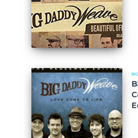
BI
B
C
E