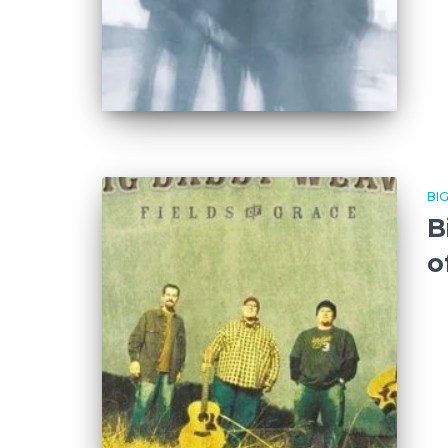
BI
B
o