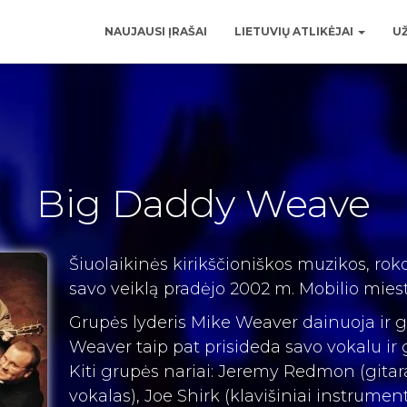
NAUJAUSI ĮRAŠAI
LIETUVIŲ ATLIKĖJAI
UŽ
Big Daddy Weave
Šiuolaikinės kirikščioniškos muzikos, r
savo veiklą pradėjo 2002 m. Mobilio mies
Grupės lyderis Mike Weaver dainuoja ir gro
Weaver taip pat prisideda savo vokalu ir g
Kiti grupės nariai:
Jeremy Redmon (gitara,
vokalas), Joe Shirk (klavišiniai instrumen