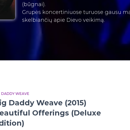
(būgnai).
Grupės koncertiniuose turuose gausu mal
skelbiančių apie Dievo veikimą.
G DADDY WEAVE
ig Daddy Weave (2015)
eautiful Offerings (Deluxe
dition)