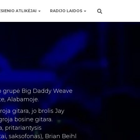
SIENIO ATLIKĖJAI
RADIJO LAIDOS
oko grupė Big Daddy Weave
te, Alabamoje.
ja gitara, jo brolis Jay
roja bosine gitara.
 pritariantysis
tai, saksofonas), Brian Beihl