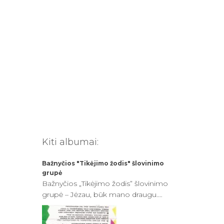
:
Kiti albumai:
Bažnyčios "Tikėjimo žodis" šlovinimo
grupė
Bažnyčios „Tikėjimo žodis” šlovinimo
grupė – Jėzau, būk mano draugu.
Giesmės vaikams