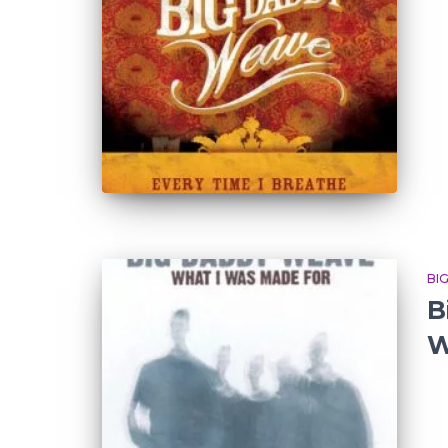
BI
B
W