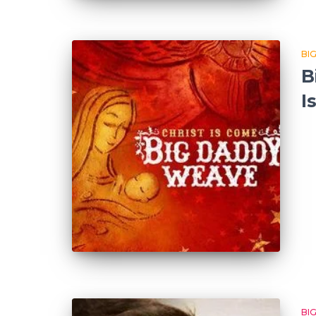
BI
B
I
BI