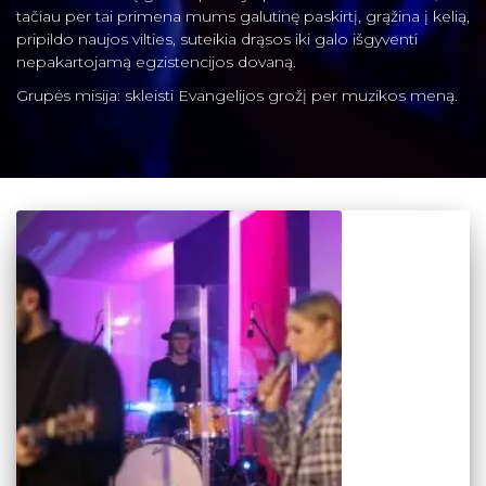
tačiau per tai primena mums galutinę paskirtį, grąžina į kelią,
pripildo naujos vilties, suteikia drąsos iki galo išgyventi
nepakartojamą egzistencijos dovaną.
Grupės misija: skleisti Evangelijos grožį per muzikos meną.