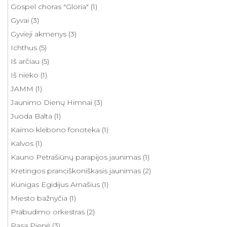
Gospel choras "Gloria"
(1)
Gyvai
(3)
Gyvieji akmenys
(3)
Ichthus
(5)
Iš arčiau
(5)
Iš nieko
(1)
JAMM
(1)
Jaunimo Dienų Himnai
(3)
Juoda Balta
(1)
Kaimo klebono fonoteka
(1)
Kalvos
(1)
Kauno Petrašiūnų parapijos jaunimas
(1)
Kretingos pranciškoniškasis jaunimas
(2)
Kunigas Egidijus Arnašius
(1)
Miesto bažnyčia
(1)
Prabudimo orkestras
(2)
Rasa Pienė
(3)