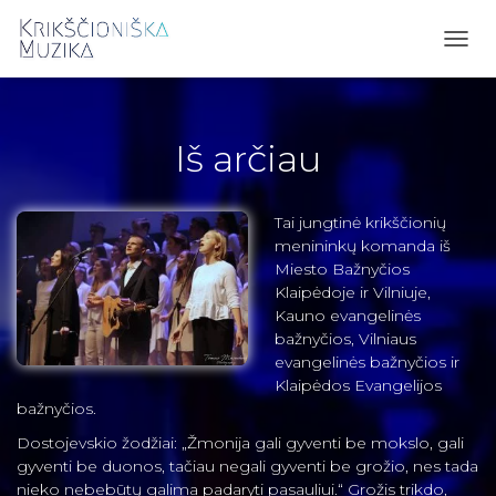
TOGG
NAVI
Iš arčiau
Tai jungtinė krikščionių
menininkų komanda iš
Miesto Bažnyčios
Klaipėdoje ir Vilniuje,
Kauno evangelinės
bažnyčios, Vilniaus
evangelinės bažnyčios ir
Klaipėdos Evangelijos
bažnyčios.
Dostojevskio žodžiai: „Žmonija gali gyventi be mokslo, gali
gyventi be duonos, tačiau negali gyventi be grožio, nes tada
nieko nebebūtų galima padaryti pasauliui.“ Grožis trikdo,