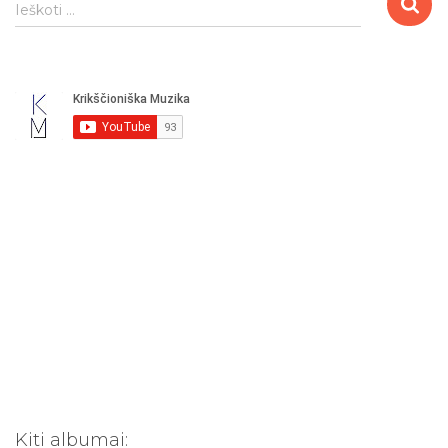
I
Ieškoti …
e
š
k
o
t
i
:
Kiti albumai: