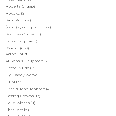
Roberta Grigaitė
(1)
Rokoko
(2)
Saint Robots
(1)
Šiaulių vyskupijos choras
(1)
Svajūnas Cibulskij
(1)
Tadas Daujotas
(1)
Užsienio
(689)
Aaron Shust
(9)
All Sons & Daughters
(7)
Bethel Music
(13)
Big Daddy Weave
(9)
Bill Miller
(1)
Brian & Jenn Johnson
(4)
Casting Crowns
(17)
CeCe Winans
(11)
Chris Tomlin
(19)