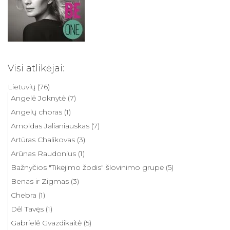
Visi atlikėjai:
Lietuvių
(76)
Angelė Joknytė
(7)
Angelų choras
(1)
Arnoldas Jalianiauskas
(7)
Artūras Chalikovas
(3)
Arūnas Raudonius
(1)
Bažnyčios "Tikėjimo žodis" šlovinimo grupė
(5)
Benas ir Zigmas
(3)
Chebra
(1)
Dėl Tavęs
(1)
Gabrielė Gvazdikaitė
(5)