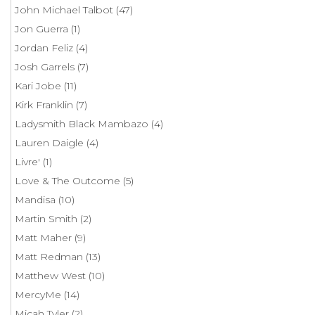
John Michael Talbot
(47)
Jon Guerra
(1)
Jordan Feliz
(4)
Josh Garrels
(7)
Kari Jobe
(11)
Kirk Franklin
(7)
Ladysmith Black Mambazo
(4)
Lauren Daigle
(4)
Livre'
(1)
Love & The Outcome
(5)
Mandisa
(10)
Martin Smith
(2)
Matt Maher
(9)
Matt Redman
(13)
Matthew West
(10)
MercyMe
(14)
Micah Tyler
(2)