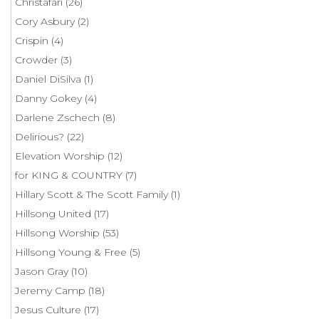
Christafari
(26)
Cory Asbury
(2)
Crispin
(4)
Crowder
(3)
Daniel DiSilva
(1)
Danny Gokey
(4)
Darlene Zschech
(8)
Delirious?
(22)
Elevation Worship
(12)
for KING & COUNTRY
(7)
Hillary Scott & The Scott Family
(1)
Hillsong United
(17)
Hillsong Worship
(53)
Hillsong Young & Free
(5)
Jason Gray
(10)
Jeremy Camp
(18)
Jesus Culture
(17)