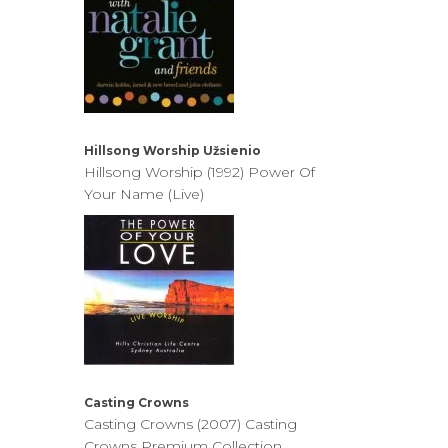
Hillsong Worship
Užsienio
Hillsong Worship (1992) Power Of
Your Name (Live)
Casting Crowns
Casting Crowns (2007) Casting
Crowns Premium Collection