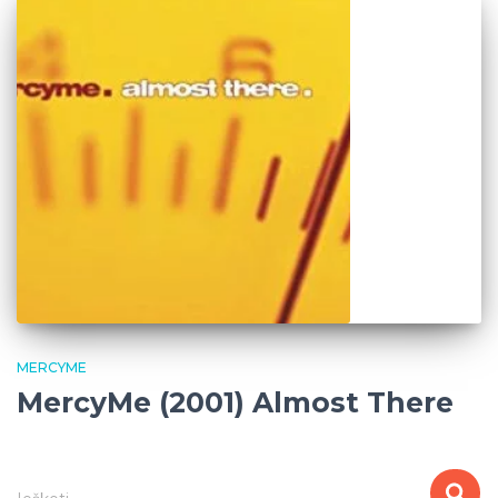
MERCYME
MercyMe (2001) Almost There
I