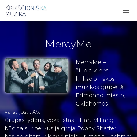
TOGG
NAVI
MercyMe
MercyMe –
šiuolaikinės
krikščioniškos
muzikos grupė iš
Edmondo miesto,
Oklahomos
valstijos, JAV.
Grupės lyderis, vokalistas – Bart Millard;
būgnais ir perkusija groja Robby Shaffer;
bosine gitara ir klavišiniais – Nathan Cochran;