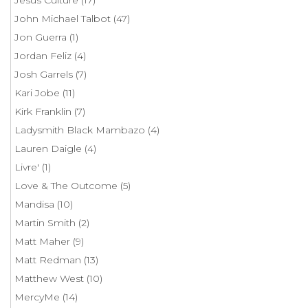
Jesus Culture
(17)
John Michael Talbot
(47)
Jon Guerra
(1)
Jordan Feliz
(4)
Josh Garrels
(7)
Kari Jobe
(11)
Kirk Franklin
(7)
Ladysmith Black Mambazo
(4)
Lauren Daigle
(4)
Livre'
(1)
Love & The Outcome
(5)
Mandisa
(10)
Martin Smith
(2)
Matt Maher
(9)
Matt Redman
(13)
Matthew West
(10)
MercyMe
(14)