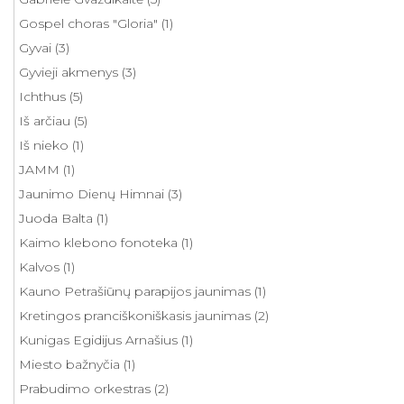
Gospel choras "Gloria"
(1)
Gyvai
(3)
Gyvieji akmenys
(3)
Ichthus
(5)
Iš arčiau
(5)
Iš nieko
(1)
JAMM
(1)
Jaunimo Dienų Himnai
(3)
Juoda Balta
(1)
Kaimo klebono fonoteka
(1)
Kalvos
(1)
Kauno Petrašiūnų parapijos jaunimas
(1)
Kretingos pranciškoniškasis jaunimas
(2)
Kunigas Egidijus Arnašius
(1)
Miesto bažnyčia
(1)
Prabudimo orkestras
(2)