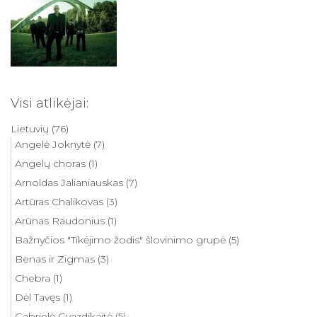
Visi atlikėjai:
Lietuvių
(76)
Angelė Joknytė
(7)
Angelų choras
(1)
Arnoldas Jalianiauskas
(7)
Artūras Chalikovas
(3)
Arūnas Raudonius
(1)
Bažnyčios "Tikėjimo žodis" šlovinimo grupė
(5)
Benas ir Zigmas
(3)
Chebra
(1)
Dėl Tavęs
(1)
Gabrielė Gvazdikaitė
(5)