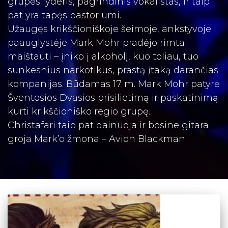
grupės lyderis, pagrindinis vokalistas, ir taip
pat yra tapęs pastoriumi.
Užaugęs krikščioniškoje šeimoje, ankstyvoje
paauglystėje Mark Mohr pradėjo rimtai
maištauti – įniko į alkoholį, kuo toliau, tuo
sunkesnius narkotikus, prastą įtaką darančias
kompanijas. Būdamas 17 m. Mark Mohr patyrė
Šventosios Dvasios prisilietimą ir paskatinimą
kurti krikščioniško regio grupę.
Christafari taip pat dainuoja ir bosine gitara
groja Mark’o žmona – Avion Blackman.