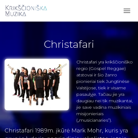
TOGG
NAVI
Christafari
Christafari yra krikščioniško
regio (Gospel Reggae)
atstovai ir šio žanro
pionieriai tiek Jungtinėse
Valstijose, tiek ir visame
pasaulyje. Tačiau jie yra
daugiau nei tik muzikantai,
jie save vadina muzikiniais
misijonieriais
(„musicianaries”).
Christafari 1989m. įkūrė Mark Mohr, kuris yra