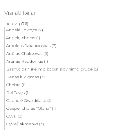
Visi atlikėjai:
Lietuvių
(76)
Angelė Joknytė
(7)
Angelų choras
(1)
Arnoldas Jalianiauskas
(7)
Artūras Chalikovas
(3)
Arūnas Raudonius
(1)
Bažnyčios "Tikėjimo žodis" šlovinimo grupė
(5)
Benas ir Zigmas
(3)
Chebra
(1)
Dėl Tavęs
(1)
Gabrielė Gvazdikaitė
(5)
Gospel choras "Gloria"
(1)
Gyvai
(3)
Gyvieji akmenys
(3)