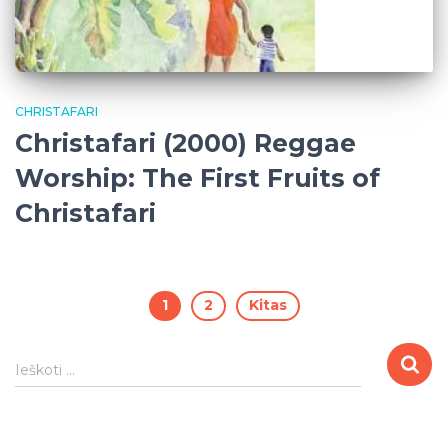
CHRISTAFARI
Christafari (2000) Reggae
Worship: The First Fruits of
Christafari
Įrašų
1
2
Kitas
puslapiavimas
I
Ieškoti …
e
š
k