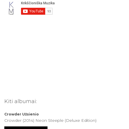
o
t
i
:
Kiti albumai:
Crowder
Užsienio
Crowder (2014) Neon Steeple (Deluxe Edition)