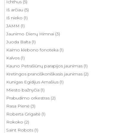
Ichthus
(5)
Iš arčiau
(5)
Iš nieko
(1)
JAMM
(1)
Jaunimo Dienų Himnai
(3)
Juoda Balta
(1)
Kaimo klebono fonoteka
(1)
Kalvos
(1)
Kauno Petrašiūnų parapijos jaunimas
(1)
Kretingos pranciškoniškasis jaunimas
(2)
Kunigas Egidijus Arnašius
(1)
Miesto bažnyčia
(1)
Prabudimo orkestras
(2)
Rasa Pienė
(3)
Roberta Grigaitė
(1)
Rokoko
(2)
Saint Robots
(1)