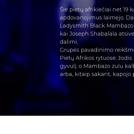
Šie pietų afrikiečiai
net 19 k
apdovanojimus laimėjo. Daž
Ladysmith Black Mambazo sav
kai Joseph Shabalala atsive
dalimi.
Grupės pavadinimo reikšmė 
Pietų Afrikos rytuose; žodis
gyvulį; o Mambazo zulu kalb
arba, kitaip sakant, kapojo