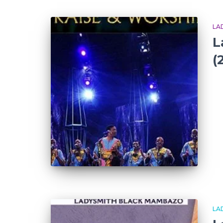
LA
L
(
LA