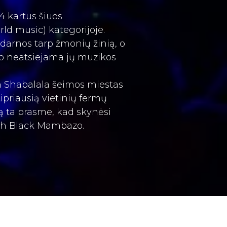
 kartus šiuos
ld music) kategorijoje.
darnos tarp žmonių žinią, o
apo neatsiejama jų muzikos
ph Shabalala šeimos miestas
tipriausią vietinių fermų
mą ta prasme, kad skynėsi
mith Black Mambazo.