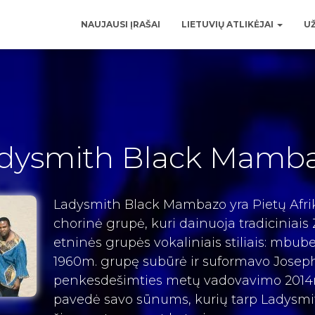
NAUJAUSI ĮRAŠAI
LIETUVIŲ ATLIKĖJAI
UŽ
dysmith Black Mamb
Ladysmith Black Mambazo yra Pietų Afri
chorinė grupė, kuri dainuoja tradiciniais
etninės grupės vokaliniais stiliais: mbube
1960m.
grupę subūrė ir suformavo Josep
penkesdešimties metų vadovavimo 2014m. 
pavedė savo sūnums, kurių tarp Ladysm