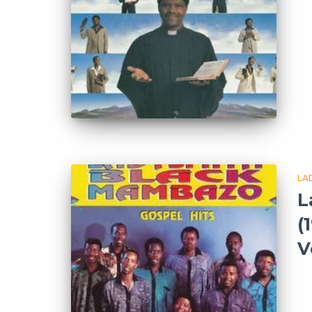
LA
L
(
V