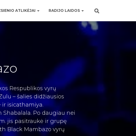
SIENIO ATLIKĖJAI
RADIJO LAIDOS
azo
kos Respublikos vyrų
 Zulu –
šalies
didžiausios
 ir isicathamiya.
h Shabalala.
Po daugiau nei
jis pasitraukė ir grupę
ith Black Mambazo vyrų