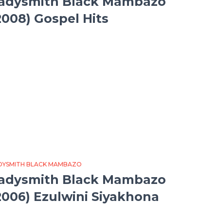
adysmith Black Mambazo
2008) Gospel Hits
DYSMITH BLACK MAMBAZO
adysmith Black Mambazo
2006) Ezulwini Siyakhona