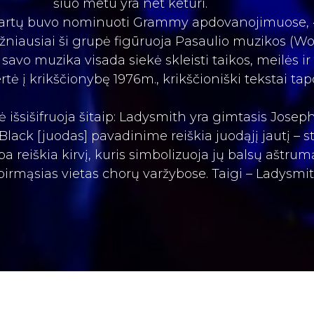
šiuo metu yra net keturi.
artų
buvo nominuoti Grammy apdovanojimuose, 4
niausiai ši grupė figūruoja Pasaulio muzikos (Wor
o muzika visada siekė skleisti taikos, meilės ir 
rtė į krikščionybę 1976m., krikščioniški tekstai t
išsišifruoja šitaip: Ladysmith yra gimtasis Jose
 Black [juodas] pavadinime reiškia juodąjį jautį – s
a reiškia kirvį, kuris simbolizuoja jų balsų aštru
 pirmąsias vietas chorų varžybose. Taigi – Ladys