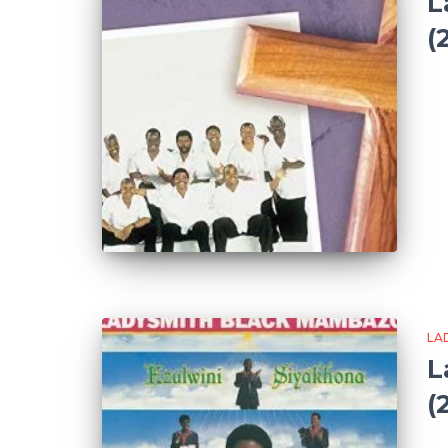
L
(
LA
L
(